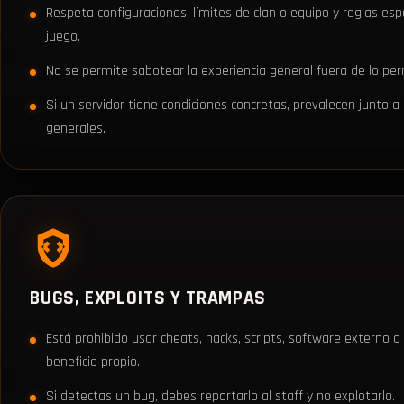
Respeta configuraciones, límites de clan o equipo y reglas esp
juego.
No se permite sabotear la experiencia general fuera de lo perm
Si un servidor tiene condiciones concretas, prevalecen junto 
generales.
BUGS, EXPLOITS Y TRAMPAS
Está prohibido usar cheats, hacks, scripts, software externo o
beneficio propio.
Si detectas un bug, debes reportarlo al staff y no explotarlo.