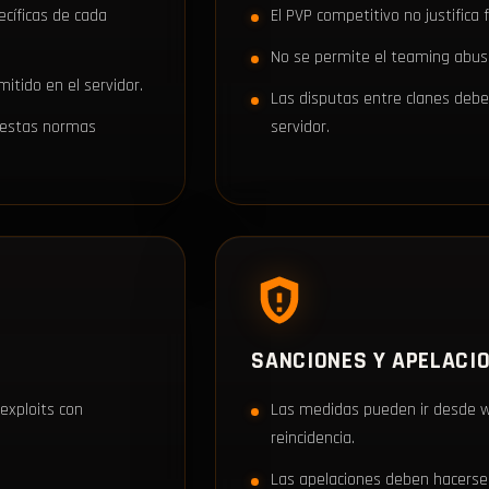
ecíficas de cada
El PVP competitivo no justifica 
No se permite el teaming abusiv
itido en el servidor.
Las disputas entre clanes deben
a estas normas
servidor.
SANCIONES Y APELACI
 exploits con
Las medidas pueden ir desde 
reincidencia.
Las apelaciones deben hacerse 