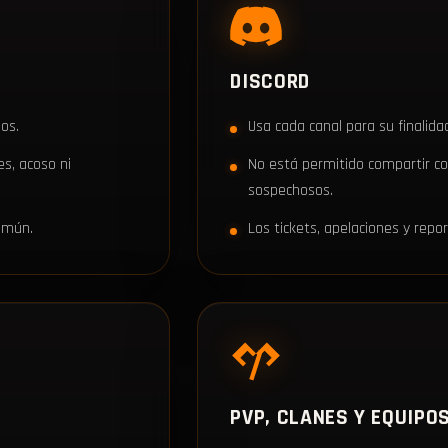
DISCORD
os.
Usa cada canal para su finalid
es, acoso ni
No está permitido compartir co
sospechosos.
común.
Los tickets, apelaciones y repo
PVP, CLANES Y EQUIPO