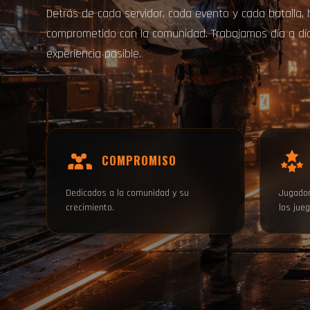
Detrás de cada servidor, cada evento y cada batalla,
comprometido con la comunidad. Trabajamos día a día
experiencia posible.
COMPROMISO
Dedicados a la comunidad y su
Jugador
crecimiento.
los jueg