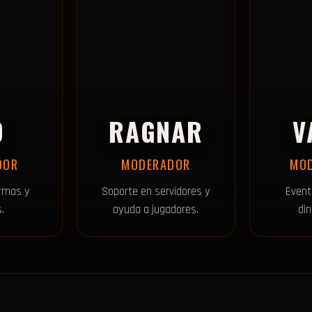
D
RAGNAR
V
DOR
MODERADOR
MO
ormas y
Soporte en servidores y
Event
.
ayuda a jugadores.
din